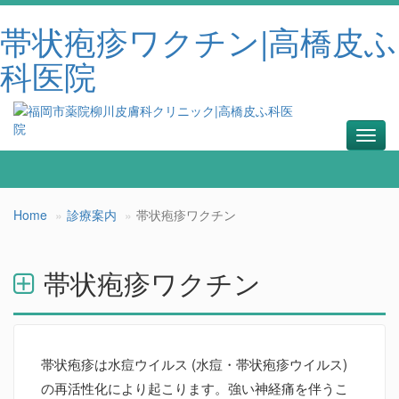
帯状疱疹ワクチン|高橋皮ふ
科医院
Toggl
navig
Home
診療案内
帯状疱疹ワクチン
帯状疱疹ワクチン
帯状疱疹は水痘ウイルス (水痘・帯状疱疹ウイルス)
の再活性化により起こります。強い神経痛を伴うこ