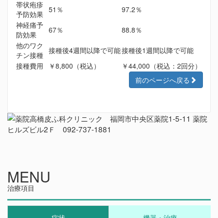
帯状疱疹
51％
97.2％
予防効果
神経痛予
67％
88.8％
防効果
他のワク
接種後4週間以降で可能
接種後1週間以降で可能
チン接種
接種費用
￥8,800（税込）
￥44,000（税込：2回分）
前のページへ戻る
MENU
治療項目
症状
機器・治療