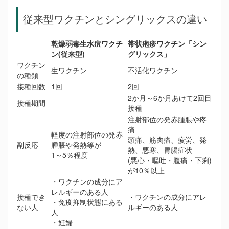
従来型ワクチンとシングリックスの違い
乾燥弱毒生水痘ワクチ
帯状疱疹ワクチン「シン
ン(従来型)
グリックス」
ワクチン
生ワクチン
不活化ワクチン
の種類
接種回数
1回
2回
2か月～6か月あけて2回目
接種期間
接種
注射部位の発赤腫脹や疼
痛
軽度の注射部位の発赤
頭痛、筋肉痛、疲労、発
副反応
腫脹や発熱等が
熱、悪寒、胃腸症状
1～5％程度
(悪心・嘔吐・腹痛・下痢)
が10％以上
・ワクチンの成分にア
レルギーのある人
接種でき
・ワクチンの成分にアレ
・免疫抑制状態にある
ない人
ルギーのある人
人
・妊婦