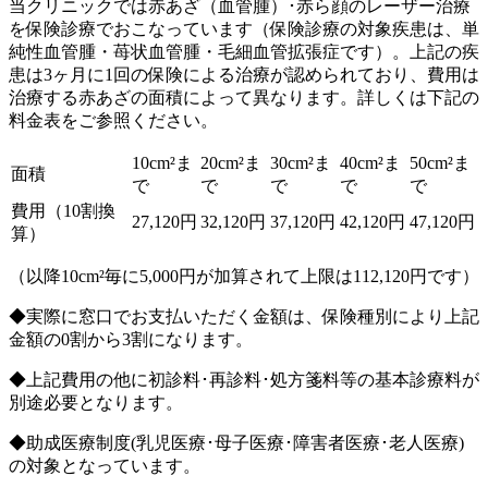
当クリニックでは赤あざ（血管腫）･赤ら顔のレーザー治療
を保険診療でおこなっています（保険診療の対象疾患は、単
純性血管腫・苺状血管腫・毛細血管拡張症です）。上記の疾
患は3ヶ月に1回の保険による治療が認められており、費用は
治療する赤あざの面積によって異なります。詳しくは下記の
料金表をご参照ください。
10cm²ま
20cm²ま
30cm²ま
40cm²ま
50cm²ま
面積
で
で
で
で
で
費用（10割換
27,120円
32,120円
37,120円
42,120円
47,120円
算）
（以降10cm²毎に5,000円が加算されて上限は112,120円です）
◆実際に窓口でお支払いただく金額は、保険種別により上記
金額の0割から3割になります。
◆上記費用の他に初診料･再診料･処方箋料等の基本診療料が
別途必要となります。
◆助成医療制度(乳児医療･母子医療･障害者医療･老人医療)
の対象となっています。