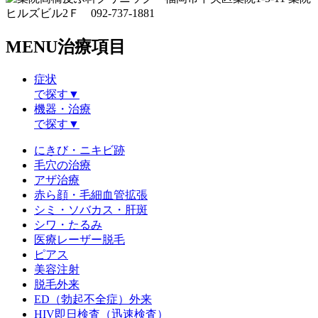
MENU
治療項目
症状
で探す▼
機器・治療
で探す▼
にきび・ニキビ跡
毛穴の治療
アザ治療
赤ら顔・毛細血管拡張
シミ・ソバカス・肝斑
シワ・たるみ
医療レーザー脱毛
ピアス
美容注射
脱毛外来
ED（勃起不全症）外来
HIV即日検査（迅速検査）