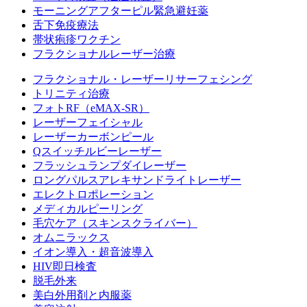
モーニングアフターピル緊急避妊薬
舌下免疫療法
帯状疱疹ワクチン
フラクショナルレーザー治療
フラクショナル・レーザーリサーフェシング
トリニティ治療
フォトRF（eMAX-SR）
レーザーフェイシャル
レーザーカーボンピール
Qスイッチルビーレーザー
フラッシュランプダイレーザー
ロングパルスアレキサンドライトレーザー
エレクトロポレーション
メディカルピーリング
毛穴ケア（スキンスクライバー）
オムニラックス
イオン導入・超音波導入
HIV即日検査
脱毛外来
美白外用剤と内服薬