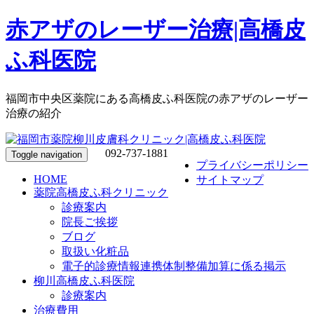
赤アザのレーザー治療|高橋皮
ふ科医院
福岡市中央区薬院にある高橋皮ふ科医院の赤アザのレーザー
治療の紹介
092-737-1881
Toggle navigation
プライバシーポリシー
HOME
サイトマップ
薬院高橋皮ふ科クリニック
診療案内
院長ご挨拶
ブログ
取扱い化粧品
電子的診療情報連携体制整備加算に係る掲示
柳川高橋皮ふ科医院
診療案内
治療費用