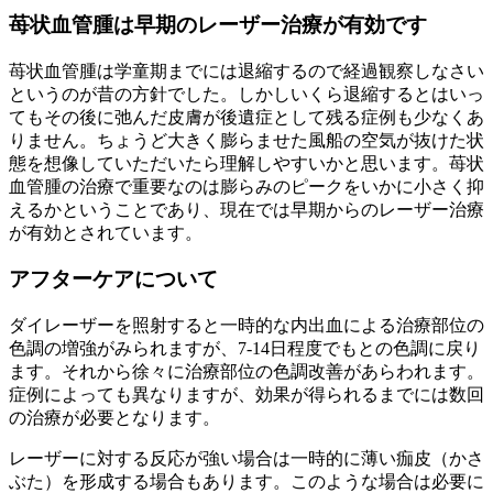
苺状血管腫は早期のレーザー治療が有効です
苺状血管腫は学童期までには退縮するので経過観察しなさい
というのが昔の方針でした。しかしいくら退縮するとはいっ
てもその後に弛んだ皮膚が後遺症として残る症例も少なくあ
りません。ちょうど大きく膨らませた風船の空気が抜けた状
態を想像していただいたら理解しやすいかと思います。苺状
血管腫の治療で重要なのは膨らみのピークをいかに小さく抑
えるかということであり、現在では早期からのレーザー治療
が有効とされています。
アフターケアについて
ダイレーザーを照射すると一時的な内出血による治療部位の
色調の増強がみられますが、7-14日程度でもとの色調に戻り
ます。それから徐々に治療部位の色調改善があらわれます。
症例によっても異なりますが、効果が得られるまでには数回
の治療が必要となります。
レーザーに対する反応が強い場合は一時的に薄い痂皮（かさ
ぶた）を形成する場合もあります。このような場合は必要に