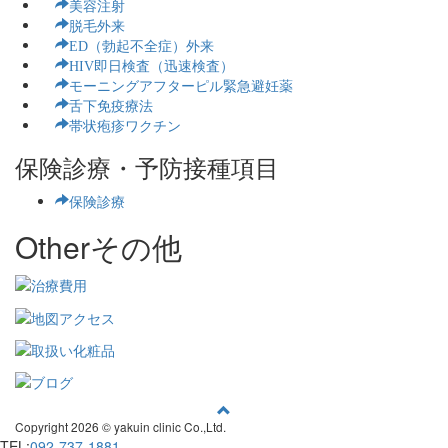
美容注射
脱毛外来
ED（勃起不全症）外来
HIV即日検査（迅速検査）
モーニングアフターピル緊急避妊薬
舌下免疫療法
帯状疱疹ワクチン
保険診療・予防接種項目
保険診療
Other
その他
Copyright
2026 © yakuin clinic Co.,Ltd.
TEL:
092-737-1881