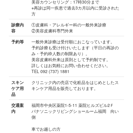
美容カウンセリング：17時30分まで
※再診は同一疾患で過去3カ月以内に受診された
方
診療内
①皮膚科・アレルギー科の一般外来診療
容
②美容皮膚科専門外来
予約等
一般外来診療は受付順におこなっています。
予約診療も受け付けいたします（平日の再診の
み・予約枠人数の制限あり）。
美容皮膚科外来は原則として予約制です。
詳しくはお気軽にお問い合わせください。
TEL 092 (737) 1881
スキン
クリニック内の売店で化粧品をはじめとしたス
ケア用
キンケア用品を販売しております。
品
交通案
福岡市中央区薬院1-5-11 薬院ヒルズビル2Ｆ
内
パナソニックリビングショールーム福岡 向い
側
車でお越しの方