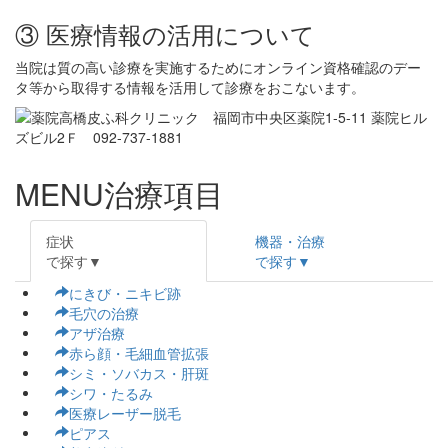
③ 医療情報の活用について
当院は質の高い診療を実施するためにオンライン資格確認のデー
タ等から取得する情報を活用して診療をおこないます。
MENU
治療項目
症状
機器・治療
で探す▼
で探す▼
にきび・ニキビ跡
毛穴の治療
アザ治療
赤ら顔・毛細血管拡張
シミ・ソバカス・肝斑
シワ・たるみ
医療レーザー脱毛
ピアス